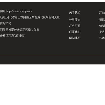
网址:http://www.ydnqp.com
关于我们
产品
地址:河北省唐山市路南区芦台海北镇马聪村大庄
公司简介
铜铝
街1排7号
厂容厂貌
钢制
网站素材部分来源于网络，如有
联系我们
卫浴
侵权请联系我们删除
网站地图
艺术