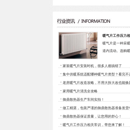
暖气片工作压力
暖气片是一种采
道内流动。选购暖气
·
家装暖气片安装时机，很多人都搞错了
·
集中供暖系统适配哪种暖气片类型？看完不
·
老房暖气片改造攻略，不用大拆大改也能焕
·
家用暖气片清洗全攻略
·
御鼎散热器生产车间实拍！
·
做工精湛，包装严谨的御鼎散热器准备发货
·
御鼎散热器保证质量，让您用的舒心！
·
暖气片工作压力相关常识，带您来了解！