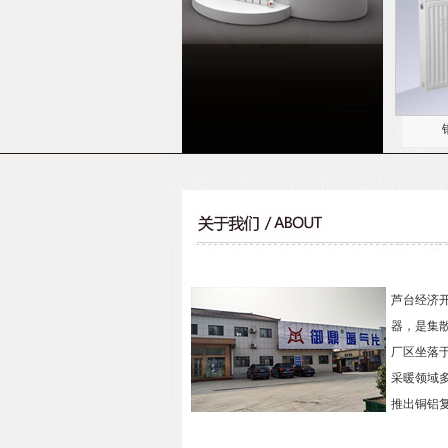
芦台经济
器，是集
厂区坐落
采暖领域
推出铜铝复合