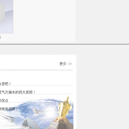
器
备货吧！
暖气片漏水的四大原因！
的优点
量铸造品牌！
！