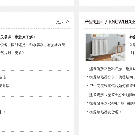
相关常识，带您来了解！
御
暖设备，同时还是一种水容器，有热水在管
采
片时...
更多》
往
·
御鼎散热器色彩亮丽，质量
·
选错
御鼎散热器分享：供暖期间
·
新采暖
卫生间安装暖气片如何预留
·
明装暖气片安装会不会影响
·
御鼎散热器=好的产品+周到
·
中！
御鼎散热器发货啦！