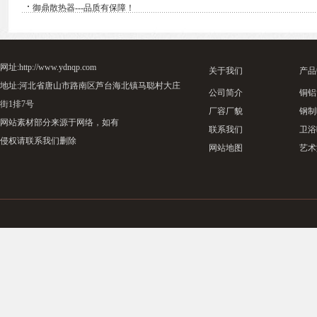
·
御鼎散热器---品质有保障！
网址:http://www.ydnqp.com
关于我们
产品
地址:河北省唐山市路南区芦台海北镇马聪村大庄
公司简介
铜铝
街1排7号
厂容厂貌
钢制
网站素材部分来源于网络，如有
联系我们
卫浴
侵权请联系我们删除
网站地图
艺术