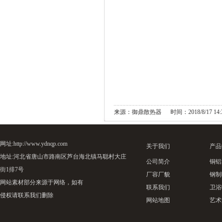
来源：御鼎散热器 时间：2018/8/17 14:3
网址:http://www.ydnqp.com
关于我们
产品
地址:河北省唐山市路南区芦台海北镇马聪村大庄
公司简介
铜铝
街1排7号
厂容厂貌
钢制
网站素材部分来源于网络，如有
联系我们
卫浴
侵权请联系我们删除
网站地图
艺术